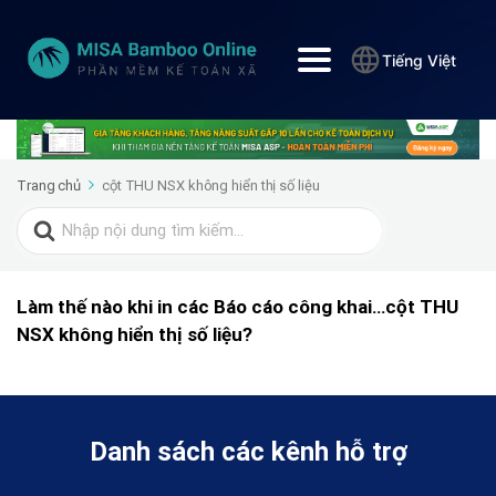
Tiếng Việt
Trang chủ
cột THU NSX không hiển thị số liệu
Search
for:
Làm thế nào khi in các Báo cáo công khai…cột THU
NSX không hiển thị số liệu?
Danh sách các kênh hỗ trợ