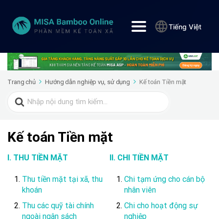
Tiếng Việt
Trang chủ
Hướng dẫn nghiệp vụ, sử dụng
Kế toán Tiền mặt
Search
for:
Kế toán Tiền mặt
I. THU TIỀN MẶT
II. CHI TIỀN MẶT
Thu tiền mặt tại xã, thu
Chi tạm ứng cho cán bộ
khoán
nhân viên
Thu các quỹ tài chính
Chi cho hoạt động sự
ngoài ngân sách
nghiệp