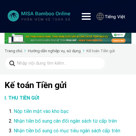
Tiếng Việt
Trang chủ
Hướng dẫn nghiệp vụ, sử dụng
Kế toán Tiền gửi
Search
for:
Kế toán Tiền gửi
I. THU TIỀN GỬI
Nộp tiền mặt vào kho bạc
Nhận tiền bổ sung cân đối ngân sách từ cấp trên
Nhận tiền bổ sung có mục tiêu ngân sách cấp trên