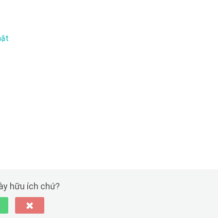
mặt
này hữu ích chứ?