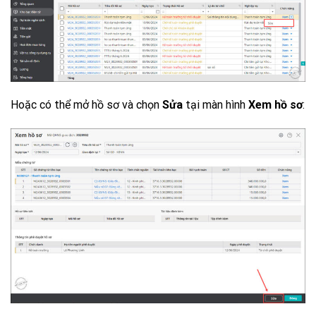
Hoặc có thể mở hồ sơ và chọn
Sửa
tại màn hình
Xem hồ sơ
: