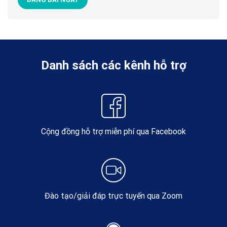
Danh sách các kênh hỗ trợ
Cộng đồng hỗ trợ miễn phí qua Facebook
Đào tạo/giải đáp trực tuyến qua Zoom