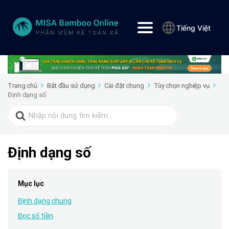
Tiếng Việt
Trang chủ
Bắt đầu sử dụng
Cài đặt chung
Tùy chọn nghiệp vụ
Định dạng số
Search
for:
Định dạng số
Mục lục
Định dạng chung
Đọc số tiền