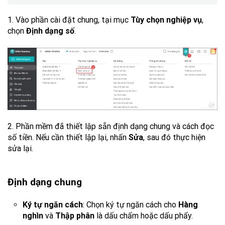
1. Vào phần cài đặt chung, tại mục
Tùy chọn nghiệp vụ
,
chọn
Định dạng số
.
2. Phần mềm đã thiết lập sẵn định dạng chung và cách đọc
số tiền. Nếu cần thiết lập lại, nhấn
Sửa
, sau đó thực hiện
sửa lại.
Định dạng chung
Ký tự ngăn cách
: Chọn ký tự ngăn cách cho
Hàng
nghìn
và
Thập phân
là dấu chấm hoặc dấu phẩy.