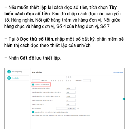
– Nếu muốn thiết lập lại cách đọc số tiền, tích chọn
Tùy
biến cách đọc số tiền
. Sau đó nhập cách đọc cho các yếu
tố: Hàng nghìn, Nối giữ hàng trăm và hàng đơn vị, Nối giữa
hàng chục và hàng đơn vị, Số 4 của hàng đơn vị, Số 7.
– Tại ô
Đọc thử số tiền
, nhập một số bất kỳ, phần mềm sẽ
hiển thị cách đọc theo thiết lập của anh/chị.
– Nhấn
Cất
để lưu thiết lập.