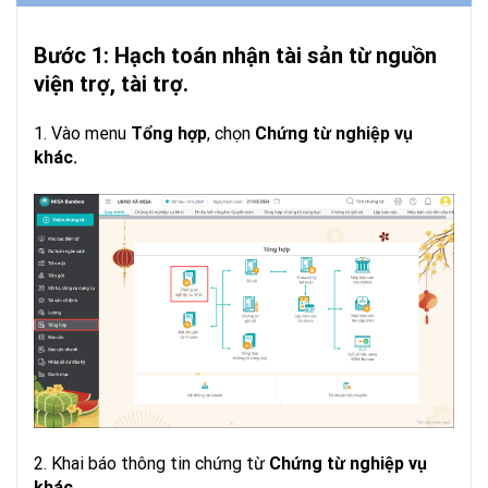
Bước 1: Hạch toán nhận tài sản từ nguồn
viện trợ, tài trợ.
1. Vào menu
Tổng hợp
, chọn
Chứng từ nghiệp vụ
khác.
Ghi tăng tài sản và nguồn kinh phí hình thành
tài sản.
Ghi tăng thu, chi ngân sách xã chưa qua kho
bạc.
Làm thủ tục ghi thu, ghi chi ngân sách xã chưa
qua kho bạc sang đã qua kho bạc.
2. Khai báo thông tin chứng từ
Chứng từ nghiệp vụ
khác.