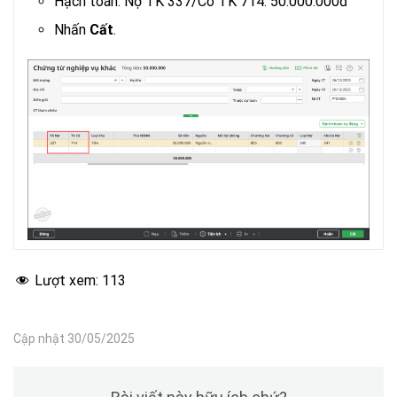
Hạch toán: Nợ TK 337/Có TK 714: 50.000.000đ
Nhấn
Cất
.
Lượt xem:
113
Cập nhật 30/05/2025