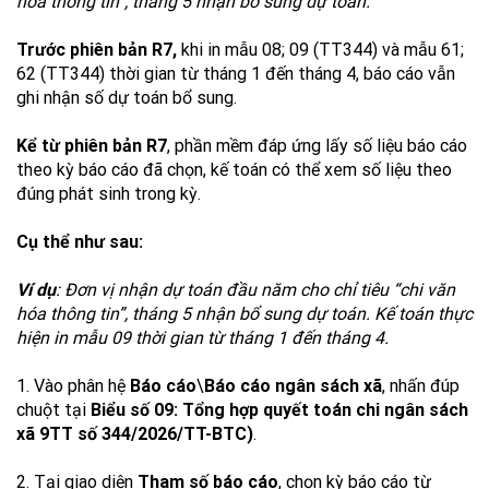
hóa thông tin”, tháng 5 nhận bổ sung dự toán.
Trước phiên bản
R7,
khi in mẫu 08; 09 (TT344) và mẫu 61;
62 (TT344) thời gian từ tháng 1 đến tháng 4, báo cáo vẫn
ghi nhận số dự toán bổ sung.
Kể từ phiên bản R7
, phần mềm đáp ứng lấy số liệu báo cáo
theo kỳ báo cáo đã chọn, kế toán có thể xem số liệu theo
đúng phát sinh trong kỳ.
Cụ thể như sau:
Ví dụ
: Đơn vị nhận dự toán đầu năm cho chỉ tiêu “chi văn
hóa thông tin”, tháng 5 nhận bổ sung dự toán. Kế toán thực
hiện in mẫu 09 thời gian từ tháng 1 đến tháng 4.
1. Vào phân hệ
Báo cáo
\
Báo cáo ngân sách xã
, nhấn đúp
chuột tại
Biểu số 09: Tổng hợp quyết toán chi ngân sách
xã 9TT số 344/2026/TT-BTC)
.
2. Tại giao diện
Tham số báo cáo
, chọn kỳ báo cáo từ