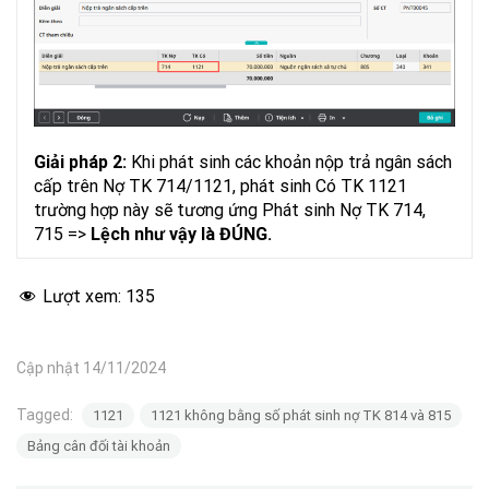
Giải pháp 1:
Nợ TK 815/714
Nợ TK 815/331
TK 1121
Lệch như vậy là đúng.
Giải pháp 2:
Khi phát sinh các khoản nộp trả ngân sách
cấp trên Nợ TK 714/1121, phát sinh Có TK 1121
trường hợp này sẽ tương ứng Phát sinh Nợ TK 714,
715 =>
Lệch như vậy là ĐÚNG.
Lượt xem:
135
Cập nhật 14/11/2024
Tagged:
1121
1121 không bằng số phát sinh nợ TK 814 và 815
Bảng cân đối tài khoản