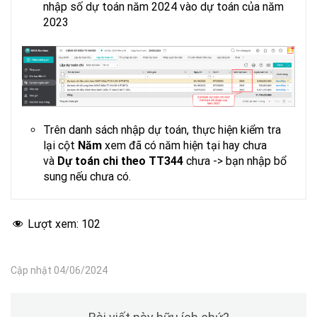
Dự toán ngân sách\Lập dự toán đầu
nhập số dự toán năm 2024 vào dự toán của năm
năm
Dự toán thu theo NDKT TT344
2023
Trên danh sách nhập dự toán,
thực hiện kiểm tra
lại cột
Năm
xem đã có năm hiện tại hay chưa
và
Dự toán chi theo TT344
chưa -> bạn nhập bổ
sung nếu chưa có.
Lượt xem:
102
Cập nhật 04/06/2024