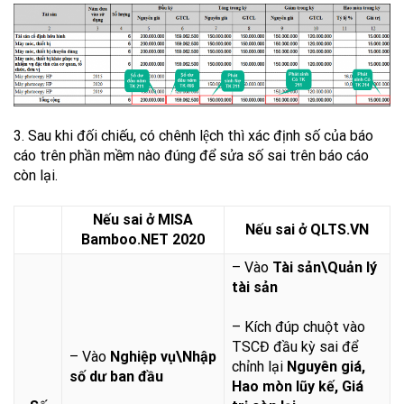
3. Sau khi đối chiếu, có chênh lệch thì xác định số của báo
cáo trên phần mềm nào đúng để sửa số sai trên báo cáo
còn lại.
Nếu sai ở MISA
Nếu sai ở QLTS.VN
Bamboo.NET 2020
– Vào
Tài sản\Quản lý
tài sản
– Kích đúp chuột vào
TSCĐ đầu kỳ sai để
– Vào
Nghiệp vụ\Nhập
chỉnh lại
Nguyên giá,
số dư ban đầu
Hao mòn lũy kế, Giá