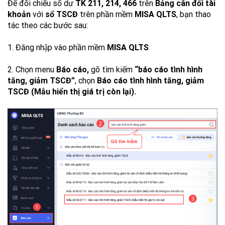
Để đối chiếu số dư
TK 211, 214, 466
trên
Bảng cân đối tài
khoản
với
sổ TSCĐ
trên phần mềm
MISA QLTS
, bạn thao
tác theo các bước sau:
1. Đăng nhập vào phần mềm
MISA QLTS
2. Chọn menu
Báo cáo,
gõ tìm kiếm
“báo cáo tình hình
tăng, giảm TSCĐ”
, chọn
Báo cáo tình hình tăng, giảm
TSCĐ (Mẫu hiển thị giá trị còn lại).