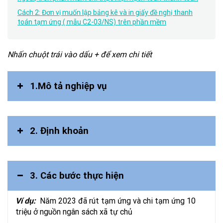
Cách 2: Đơn vị muốn lập bảng kê và in giấy đề nghị thanh
toán tạm ứng ( mẫu C2-03/NS) trên phần mềm
Nhấn chuột trái vào dấu + để xem chi tiết
1.Mô tả nghiệp vụ
2. Định khoản
3. Các bước thực hiện
Ví dụ:
Năm 2023 đã rút tạm ứng và chi tạm ứng 10
triệu ở nguồn ngân sách xã tự chủ