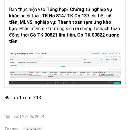
Bạn thực hiện vào
Tổng hợp
/
Chứng từ nghiệp vụ
khác
hạch toán
TK Nợ 814
/
TK Có 137
chi tiết
số
tiền, MLNS
,
nghiệp vụ: Thanh toán tạm ứng kho
bạc.
Phần mềm sẽ tự động sinh ra chứng từ hạch toán
đồng thời
Có TK 00821 âm tiền, Có TK 00822 dương
tiền.
Lượt xem:
313
Cập nhật 27/05/2024
Tagged:
năm trước