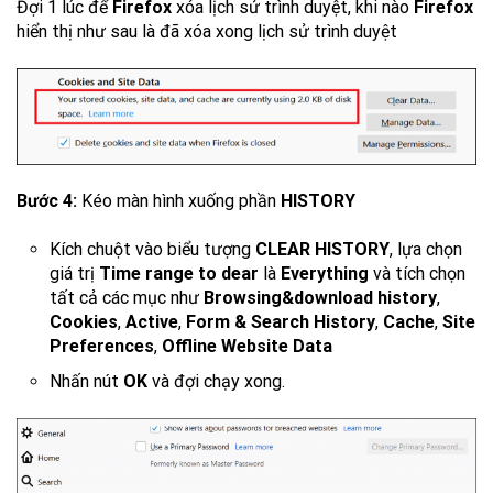
Đợi 1 lúc để
Firefox
xóa lịch sử trình duyệt, khi nào
Firefox
hiển thị như sau là đã xóa xong lịch sử trình duyệt
Bước 4:
Kéo màn hình xuống phần
HISTORY
Kích chuột vào biểu tượng
CLEAR HISTORY
, lựa chọn
giá trị
Time range to dear
là
Everything
và tích chọn
tất cả các mục như
Browsing&download history
,
Cookies
,
Active
,
Form & Search History
,
Cache
,
Site
Preferences
,
Offline Website Data
Nhấn nút
OK
và đợi chạy xong.