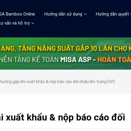
ISA Bamboo Online
Hướng dẫn sử dụng
Hướng dẫn quyết 
ư vấn và hỗ trợ
hường gặp khi xuất khẩu & nộp báo cáo đối chiếu lên trang DVC
i xuất khẩu & nộp báo cáo đối