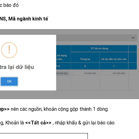
ục báo đỏ
NS, Mã ngành kinh tế
ợp>>
nên các nguồn, khoản cộng gộp thành 1 dòng.
ng, Khoản là
<<Tất cả>>
, nhập khẩu & gửi lại báo cáo.