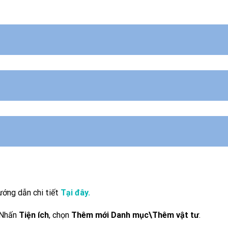
ớng dẫn chi tiết
Tại đây.
: Nhấn
Tiện ích
, chọn
Thêm mới Danh mục\Thêm vật tư
.