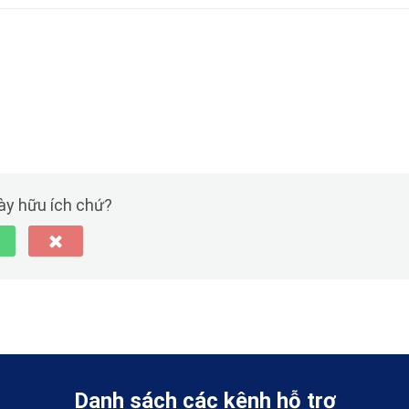
này hữu ích chứ?
Danh sách các kênh hỗ trợ