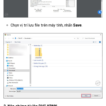
Chọn vị trí lưu file trên máy tính, nhấn
Save
.