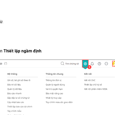
ừ.
ọn
Thiết lập ngầm định
.