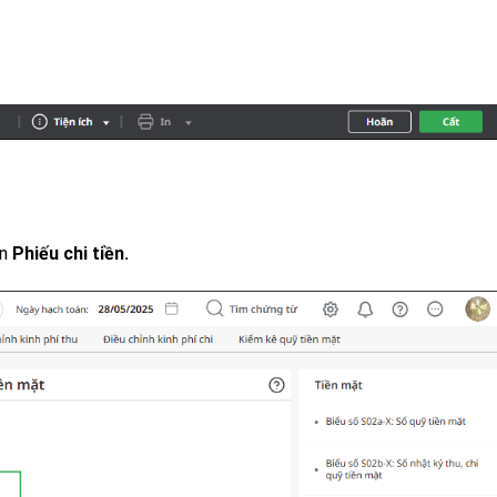
ọn
Phiếu chi tiền.