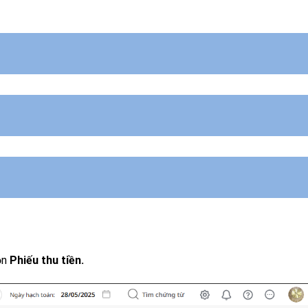
heo mẫu Bảng kê chứng từ thanh toán của Kho bạc nhà nước quy
ọn
Phiếu thu tiền.