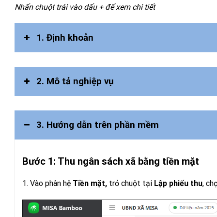
Nhấn chuột trái vào dấu + để xem chi tiết
1. Định khoản
2. Mô tả nghiệp vụ
3. Hướng dẫn trên phần mềm
Lập bảng kê chứng từ đề nghị ghi thu, ghi chi t
định.
Có thể lập Lệnh ghi thu, ghi chi gửi Kho bạc.
Bước 1: Thu ngân sách xã bằng tiền mặt
1. Vào phân hệ
Tiền mặt,
trỏ chuột tại
Lập phiếu thu
, ch