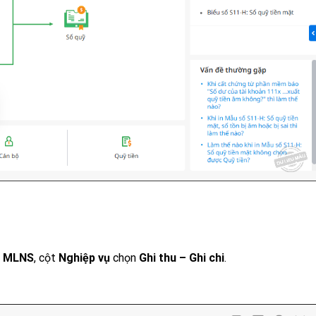
,
MLNS
, cột
Nghiệp vụ
chọn
Ghi thu – Ghi chi
.