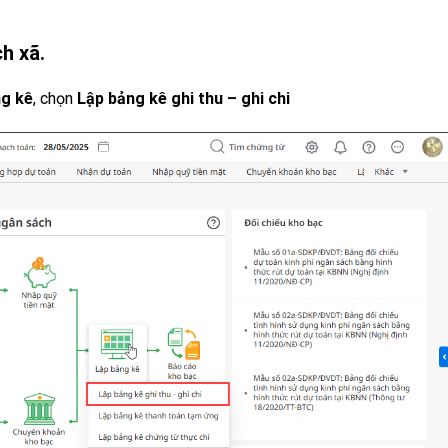
h xã.
g kê
, chọn
Lập bảng kê ghi thu – ghi chi