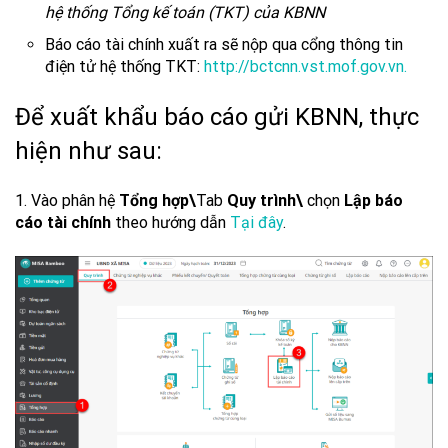
hệ thống Tổng kế toán (TKT) của KBNN
Báo cáo tài chính xuất ra sẽ nộp qua cổng thông tin
điện tử hệ thống TKT:
http://bctcnn.vst.mof.gov.vn.
Để xuất khẩu báo cáo gửi KBNN, thực
hiện như sau:
1. Vào phân hệ
Tổng hợp\
Tab
Quy trình\
chọn
Lập báo
cáo tài chính
theo hướng dẫn
Tại đây
.